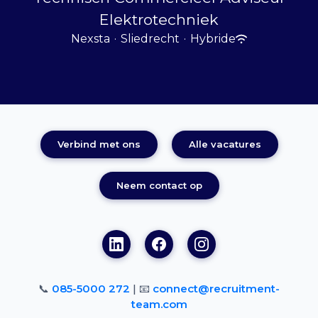
Elektrotechniek
Nexsta
·
Sliedrecht
·
Hybride
Verbind met ons
Alle vacatures
Neem contact op
📞
085-5000 272
| 📧
connect@recruitment-
team.com