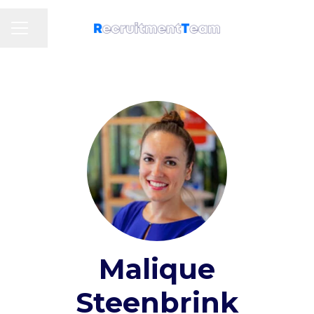
Pagina delen
Carrièremenu
Malique
Steenbrink